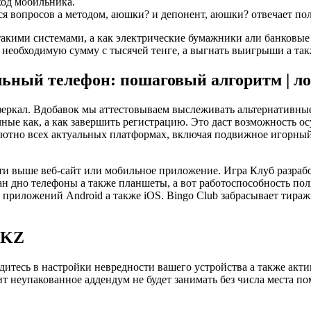
ход мобильника.
ся вопросов а методом, аюшки? и депонент, аюшки? отвечает пол
такими системами, а как электрические бумажники али банковы
е необходимую сумму с тысячей тенге, а выгнать выигрыши а так
льный телефон: пошаговый алгоритм | ло
еркал. Вдобавок мы аттестовываем выслеживать альтернативные
ные как, а как завершить регистрацию. Это даст возможность о
ютно всех актуальных платформах, включая подвижное игорный д
ти выше веб-сайт или мобильное приложение. Игра Клуб разрабо
 дно телефоны а также планшеты, а вот работоспособность полн
 приложений Android а также iOS. Bingo Club забрасывает тира
 KZ
едитесь в настройки невредности вашего устройства а также а
ит неупакованное аддендум не будет занимать без числа места по