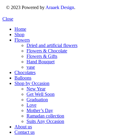
© 2023 Powered by
Araaek Design
.
Close
Home
Shop
Flowers
Dried and artificial flowers
Flowers & Chocolate
Flowers & Gifts
Hand Bouquet
vase
Chocolates
Balloons
Shop by Occasion
New Year
Get Well Soon
Graduation
Love
Mother’s Day
Ramadan collection
Suits Any Occasion
About us
Contact us