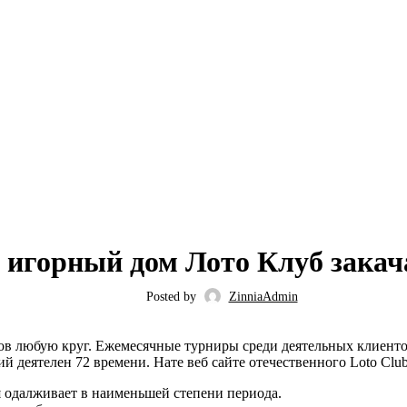
UNCATEGORIZED
и игорный дом Лото Клуб закач
Posted by
ZinniaAdmin
ов любую круг. Ежемесячные турниры среди деятельных клиент
ий деятелен 72 времени.
Нате веб сайте отечественного Loto Cl
я одалживает в наименьшей степени периода.