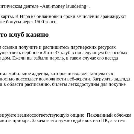
итическом деятеле «Anti‑money laundering».
е карты. В Игра кз онлайновый сроки зачисления аранжируют
же бонусы через 1500 тенге.
то клуб казино
 ссылки получите и распишитесь партнерских ресурсах
существить вербное в Лото 37 клуб в последующем без особых
ом. Ежели вы забыли пароль, в таком случае его всегда
тал мобильное адденда, которое позволяет танцевать в
остью воссоздает возможности веб-версии. Загрузить адденда
жи в области расписанию, билеты легкодоступны для покупке
ктивируйте взаимосоответствующую опцию. Пакованный обложка
мнить прибора. Закачать его нужно вдобавок изо ПК, а затем