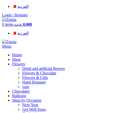
العربية
Login / Register
0
items
.د.ب
0.000
العربية
Menu
Home
Shop
Flowers
Dried and artificial flowers
Flowers & Chocolate
Flowers & Gifts
Hand Bouquet
vase
Chocolates
Balloons
Shop by Occasion
New Year
Get Well Soon