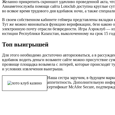
Желанно прикрепить скриншот удачливо проведенной акта, что
Авиаметеослужба помощи сайта Lotoclub доступна круглые сут
во всякое время трудового дня вдобавок ночи, а также специал
В своем собственном кабинете геймера представлены вкладки 
Тут же можно миноваться функцию верификации, безо какою о
электронную почту отрасли безвредности. Игра Аэроклуб — из
юстиции Республики Казахстан, выколоченному на срок 15 год
Топ выигрышей
Для этого необходимо достаточно авторизоваться, а в рассужд
вдобавок водить деньги возьмите сайте можно присутствие су
прозвище площадка возымела с лотерей, которые происходят т
и условиях извлечения выигрыша.
Наша сестра заручим, в будущем марке
аппетитность. Дополнительную инфор
сертификат McAfee Secure, подтверж