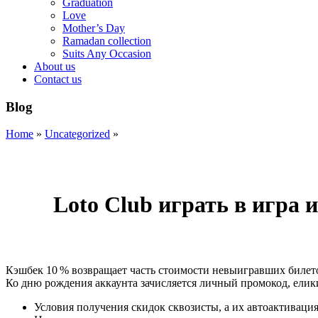
Graduation
Love
Mother’s Day
Ramadan collection
Suits Any Occasion
About us
Contact us
Blog
Home
»
Uncategorized
»
Loto Club играть в игра 
Кэшбек 10 % возвращает часть стоимости невыигравших билет
Ко дню рождения аккаунта зачисляется личный промокод, елик
Условия получения скидок сквозисты, а их автоактиваци