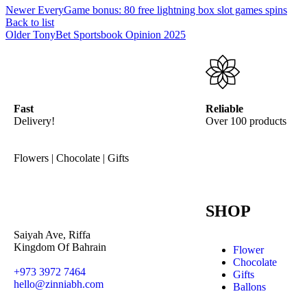
Newer
EveryGame bonus: 80 free lightning box slot games spins
Back to list
Older
TonyBet Sportsbook Opinion 2025
Fast
Reliable
Delivery!
Over 100 products
Flowers | Chocolate | Gifts
SHOP
Saiyah Ave, Riffa
Kingdom Of Bahrain
Flower
Chocolate
+973 3972 7464
Gifts
hello@zinniabh.com
Ballons