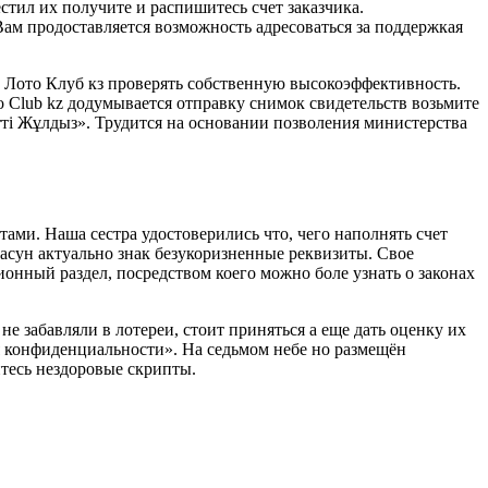
тил их получите и распишитесь счет заказчика.
ам продоставляется возможность адресоваться за поддержкая
м Лото Клуб кз проверять собственную высокоэффективность.
Club kz додумывается отправку снимок свидетельств возьмите
ті Жұлдыз». Трудится на основании позволения министерства
тами. Наша сестра удостоверились что, чего наполнять счет
асун актуально знак безукоризненные реквизиты. Свое
онный раздел, посредством коего можно боле узнать о законах
е забавляли в лотереи, стоит приняться а еще дать оценку их
 конфиденциальности». На седьмом небе но размещён
тесь нездоровые скрипты.