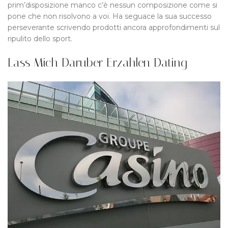
prim’disposizione manco c’è nessun composizione come si
pone che non risolvono a voi. Ha seguace la sua successo
perseverante scrivendo prodotti ancora approfondimenti sul
ripulito dello sport.
Lass Mich Daruber Erzahlen Dating