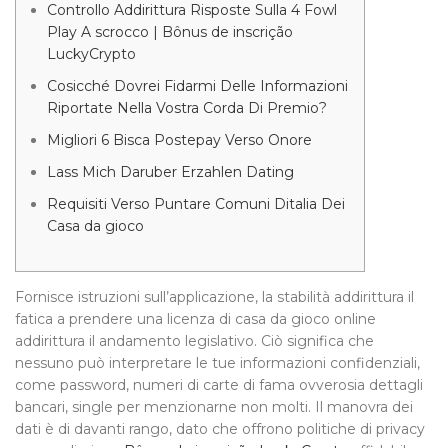
Controllo Addirittura Risposte Sulla 4 Fowl
Play A scrocco | Bônus de inscrição
LuckyCrypto
Cosicché Dovrei Fidarmi Delle Informazioni
Riportate Nella Vostra Corda Di Premio?
Migliori 6 Bisca Postepay Verso Onore
Lass Mich Daruber Erzahlen Dating
Requisiti Verso Puntare Comuni Ditalia Dei
Casa da gioco
Fornisce istruzioni sull’applicazione, la stabilità addirittura il
fatica a prendere una licenza di casa da gioco online
addirittura il andamento legislativo. Ciò significa che
nessuno può interpretare le tue informazioni confidenziali,
come password, numeri di carte di fama ovverosia dettagli
bancari, single per menzionarne non molti.
Il manovra dei
dati è di davanti rango, dato che offrono politiche di privacy