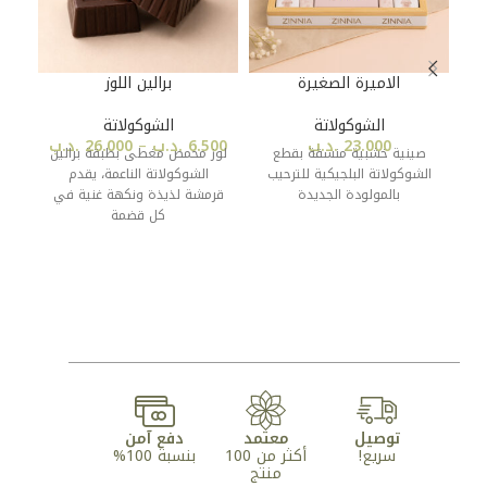
الاميرة الصغيرة
برالين اللوز
الشوكولاتة
الشوكولاتة
23.000
.د.ب
6.500
.د.ب
–
26.000
.د.ب
صينية خشبية منسقة بقطع
لوز محمص مغطى بطبقة برالين
الشوكولاتة البلجيكية للترحيب
الشوكولاتة الناعمة، يقدم
بالمولودة الجديدة
قرمشة لذيذة ونكهة غنية في
كل قضمة
توصيل
معتمد
دفع آمن
سريع!
أكثر من 100
بنسبة 100%
منتج