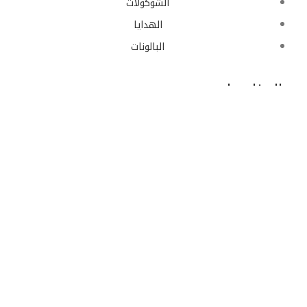
الشوكولات
الهدايا
البالونات
المناسبات
حفلات التخرج
خدمة العملاء
حسابي
الأسئلة المتكررة
تواصل معنا
© 2023 تصميم وتطوير
أَرَآئِك
.