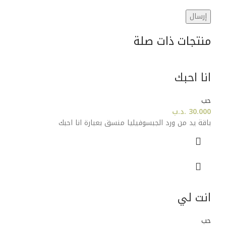
منتجات ذات صلة
انا احبك
حب
30.000
.د.ب
باقة يد من ورد الجبسوفيليا منسق بعبارة انا احبك
انت لي
حب