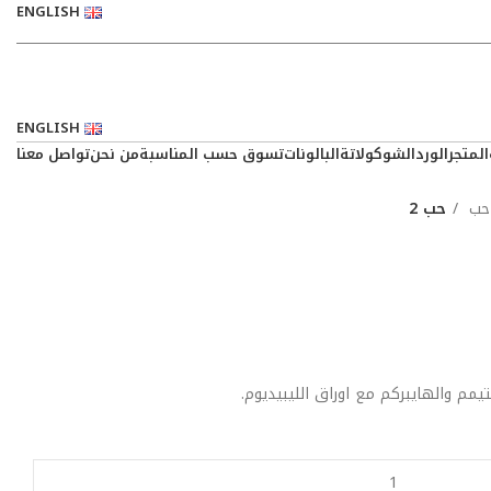
ENGLISH
ENGLISH
المتجر
الورد
الشوكولاتة
البالونات
تسوق حسب المناسبة
من نحن
تواصل معنا
حب
حب 2
تيمم والهايبركم مع اوراق الليبيديوم.