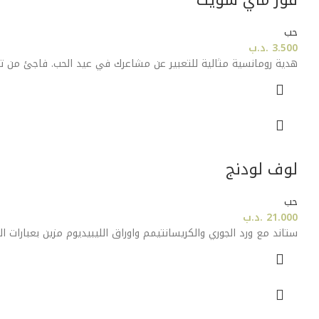
فور ماي سويت
حب
3.500
.د.ب
هدية رومانسية مثالية للتعبير عن مشاعرك في عيد الحب. فاجئ من تح
لوف لودنج
حب
21.000
.د.ب
ستاند مع ورد الجوري والكريسانتيمم واوراق الليبيديوم مزين بعبارات ال