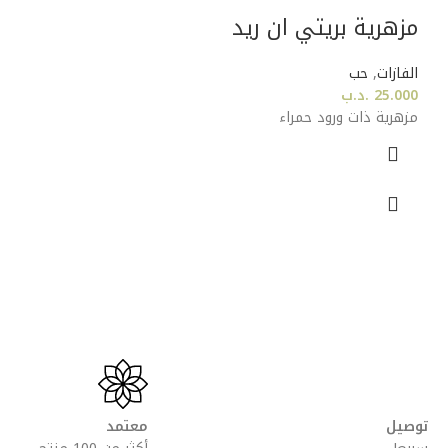
مزهرية بريتي ان ريد
الفازات
,
حب
25.000
.د.ب
مزهرية ذات ورود حمراء
توصيل
معتمد