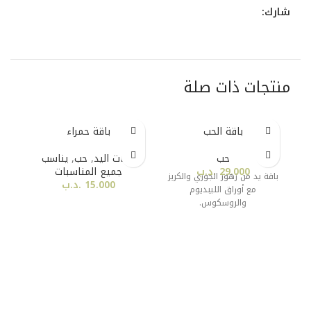
شارك:
منتجات ذات صلة
باقة الحب
باقة حمراء
حب
باقات اليد
,
حب
,
يناسب
29.000
.د.ب
جميع المناسبات
باقة يد من زهور الجوري والكريز
15.000
.د.ب
مع أوراق الليبديوم
تنس
والروسكوس.