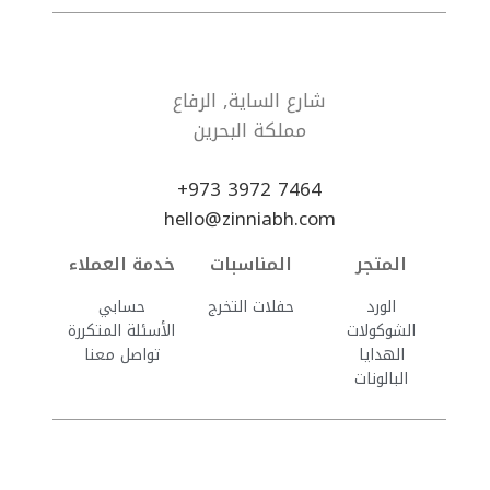
شارع الساية, الرفاع
مملكة البحرين
7464 3972 973+
hello@zinniabh.com
المتجر
المناسبات
خدمة العملاء
الورد
حفلات التخرج
حسابي
الشوكولات
الأسئلة المتكررة
الهدايا
تواصل معنا
البالونات
© 2023 تصميم وتطوير
أَرَآئِك
.